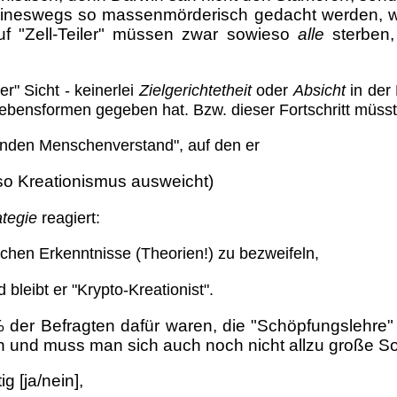
eineswegs so massenmörderisch gedacht werden, wie
uf "Zell-Teiler" müssen zwar sowieso
alle
sterben
r" Sicht - keinerlei
Zielgerichtetheit
oder
Absicht
in der 
Lebensformen gegeben hat. Bzw. dieser Fortschritt müss
unden Menschenverstand", auf den er
so Kreationismus ausweicht)
tegie
reagiert:
lichen Erkenntnisse (Theorien!) zu bezweifeln,
 bleibt er "Krypto-Kreationist".
der Befragten dafür waren, die "Schöpfungslehre" 
sten und muss man sich auch noch nicht allzu große
g [ja/nein],