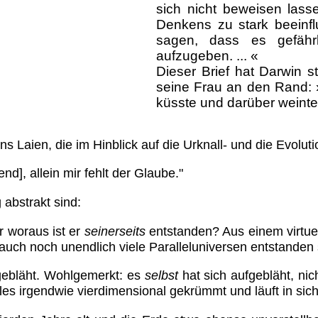
sich nicht beweisen lass
Denkens zu stark beeinf
sagen, dass es gefährl
aufzugeben. ... «
Dieser Brief hat Darwin s
seine Frau an den Rand: 
küsste und darüber weinte
s Laien, die im Hinblick auf die Urknall- und die Evolut
nd], allein mir fehlt der Glaube."
abstrakt sind:
r woraus ist er
seinerseits
entstanden? Aus einem virtu
auch noch unendlich viele Paralleluniversen entstanden 
gebläht. Wohlgemerkt: es
selbst
hat sich aufgebläht, ni
lles irgendwie vierdimensional gekrümmt und läuft in sic