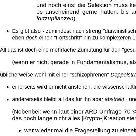
und noch eins: die Selektion muss k
es anscheinend gerne hätten: bis a
fortzupflanzen
)
.
Es gibt also - zumindest nach streng "darwinistische
eben
doch
einen "Fortschritt" hin zu komplexeren 
All das ist doch eine mehrfache Zumutung für den "ges
(wenn er nicht gerade in Fundamentalismus, al
üblicherweise wohl mit einer "schizophrenen"
Doppelstra
einerseits wird er nicht anstehen, die wissenschaft
andererseits bleibt all das für ihn aber
abstrakt
- und
(Nebenbei: wenn laut einer ARD-Umfrage 70 % 
das noch lange nicht alles [Krypto-]Kreationi
war wieder mal die Fragestellung zu einseiti