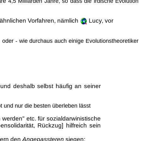
re 4,5 Milliarden Jahre, so dass die irdische Evolution
nähnlichen Vorfahren, nämlich
Lucy, vor
oder - wie durchaus auch einige Evolutionstheoretiker
und deshalb selbst häufig an seiner
t und nur die besten überleben lässt
 werden" etc.
für sozialdarwinistische
solidarität, Rückzug] hilfreich sein
dern den
Angepassteren
siegen;