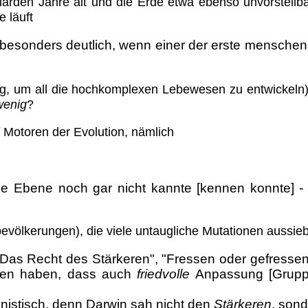
lliarden Jahre alt und die Erde etwa ebenso unvorstellba
 läuft
rd besonders deutlich, wenn einer der erste mensche
g, um all die hochkomplexen Lebewesen zu entwickeln) 
wenig
?
Motoren der Evolution, nämlich
e Ebene noch gar nicht kannte [kennen konnte] - 
evölkerungen), die viele untaugliche Mutationen aussieb
"Das Recht des Stärkeren", "Fressen oder gefressen
iffen haben, dass auch
friedvolle
Anpassung [Gruppen
inistisch, denn Darwin sah nicht den
Stärkeren
, son