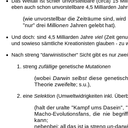
Das Weltall ist schier unvorstellbare (circa) 15 Mi
eben auch schon unvorstellbare 4,5 Milliarden Jahre
(wie unvorstellbar die Zeiträume sind, wi
"nur" drei
Millionen
Jahren gelebt hat)
.
Und doch: sind 4,5 Milliarden Jahre
viel
(Zeit genu
und sowieso sämtliche Kreationisten glauben - zu
Nach streng "darwinistischer" Sicht gibt es nur
zwei
streng
zufällige
genetische
Mutationen
(wobei
Darwin selbst
diese genetisch
Theorie zweifelte; s.u.)
,
eine
Selektion
(Umweltwidrigkeiten inkl. Überb
(halt der uralte "Kampf ums Dasein",
Macho-Evolutionsfans, die nie begr
kann;
nebenbei: all das ist ja streng
un
-darw