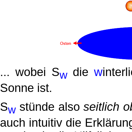
... wobei S
die
w
inter
w
Sonne ist.
S
stünde also
seitlich 
w
auch intuitiv die Erklärun