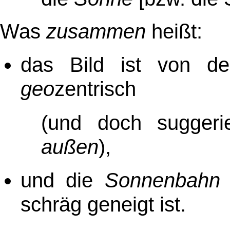
Was
zusammen
heißt:
das Bild ist von d
geo
zentrisch
(und doch suggeri
außen
)
,
und die
Sonnenbahn
schräg geneigt ist.