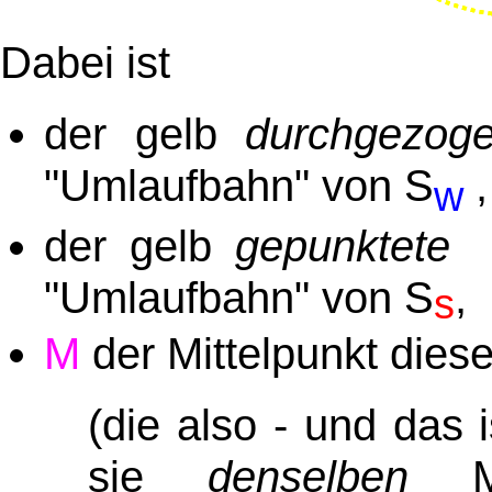
Dabei ist
durchgezog
der gelb
"Umlaufbahn" von S
,
w
gepunktete
der gelb
"Umlaufbahn" von S
,
s
M
der Mittelpunkt dies
(die also - und das i
sie
denselben
Mi