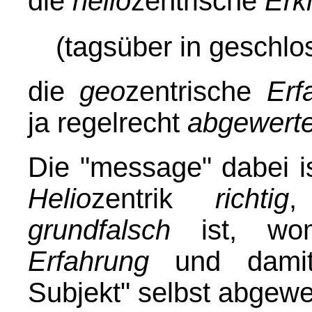
die
helio
zentrische
Erk
(tagsüber in gesch
die
geo
zentrische
Erf
ja regelrecht
abgewerte
Die "message" dabei i
Helio
zentrik
richtig
,
grundfalsch
ist, wo
Erfahrung
und damit 
Subjekt" selbst abgewer