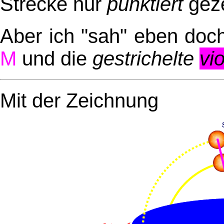
Strecke nur
punktiert
geze
Aber ich "sah" eben doc
M
und die
gestrichelte
vio
Mit der Zeichnung