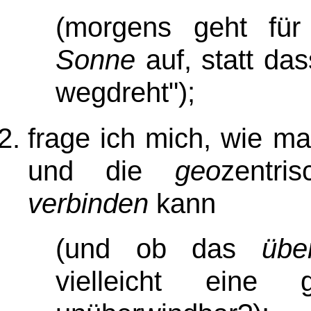
(morgens geht fü
Sonne
auf, statt da
wegdreht")
;
frage ich mich, wie m
und die
geo
zentr
verbinden
kann
(und ob das
übe
vielleicht eine 