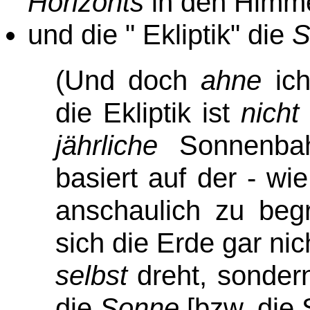
Horizonts
in den Himme
" die
S
und die " Ekliptik
(Und doch
ahne
ich
die Ekliptik ist
nicht
jährliche
Sonnenbah
basiert auf der - wi
anschaulich zu begr
sich die Erde gar ni
selbst
dreht, sonder
die
Sonne
[bzw. die 