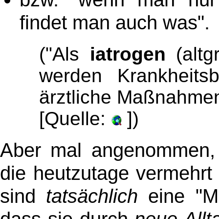
findet man auch was".
("Als
iatrogen
(altg
werden Krankheitsb
ärztliche Maßnahmen 
[Quelle:
])
Aber mal angenommen, 
die heutzutage vermehrt 
sind
tatsächlich
eine "Mo
dass sie durch
neue Allt