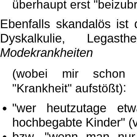
überhaupt erst "beizubr
Ebenfalls skandalös ist
Dyskalkulie, Legast
Modekrankheiten
(wobei mir schon a
:
"Krankheit" aufstößt)
"wer heutzutage etw
hochbegabte Kinder" (vg
bzw. "wenn man nur l