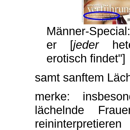
Männer-Special:
er [
jeder
hete
erotisch findet"]
samt sanftem Läch
merke: insbes
lächelnde Fr
reininterpretier