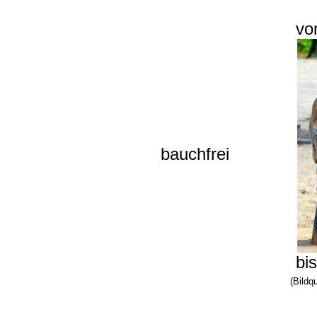
vo
bauchfrei
bi
(Bildq