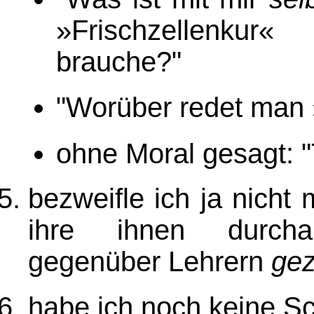
»Frischzellenkur
«
(i
brauche?"
"Worüber redet man
ohne Moral gesagt: "
bezweifle ich ja nicht
ihre ihnen durc
gegenüber Lehrern
gez
habe ich noch keine Sc