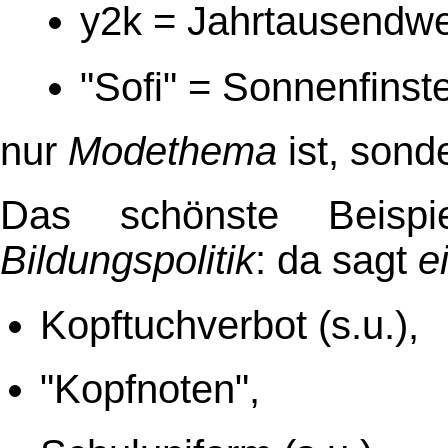
y2k = Jahrtausendw
"Sofi" = Sonnenfinst
nur
Modethema
ist, sonde
Das schönste Beispi
Bildungspolitik
: da sagt
e
Kopftuchverbot (s.u.),
"Kopfnoten",