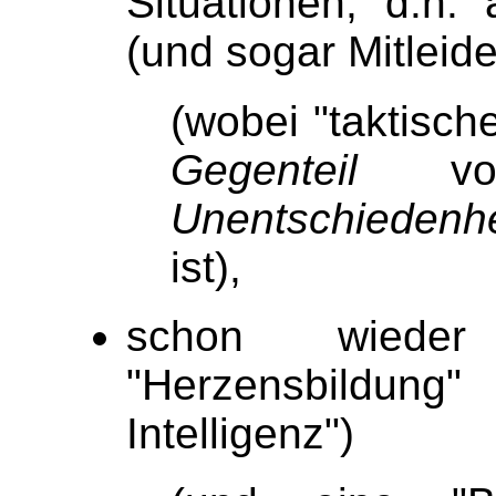
Situationen, d.h.
(und sogar Mitleide
(wobei "taktisch
Gegenteil
von 
Unentschiedenhe
ist),
schon wieder 
"Herzensbildung"
Intelligenz")