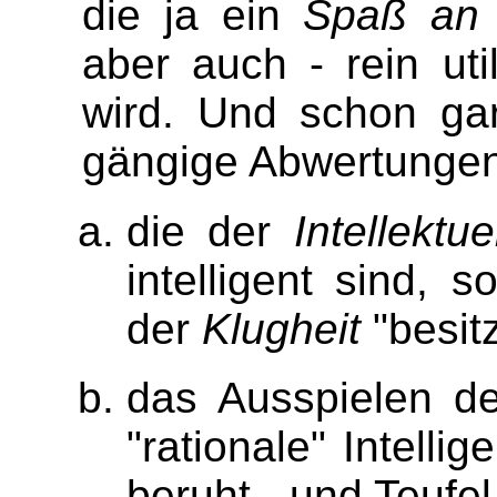
die ja ein
Spaß an 
aber auch - rein uti
wird. Und schon gar
gängige Abwertunge
die der
Intellektue
intelligent sind, 
der
Klugheit
"besitz
das Ausspielen de
"rationale" Intelli
beruht - und Teufel