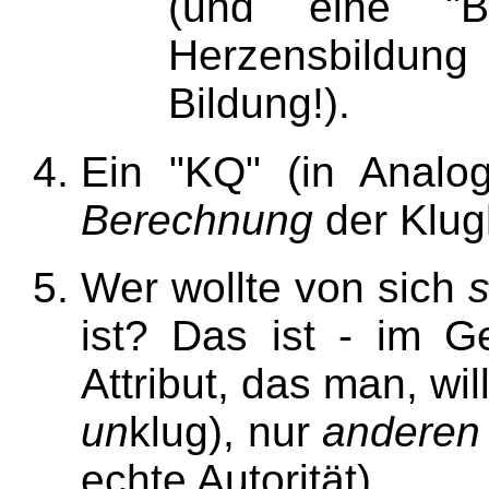
(und eine "B
Herzensbild
Bildung!).
Ein "KQ" (in Analog
Berechnung
der Klugh
Wer wollte von sich
s
ist? Das ist - im Ge
Attribut, das man, wil
un
klug), nur
anderen
echte Autorität).