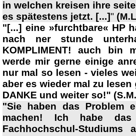
in welchen kreisen ihre seit
es spätestens jetzt. [...]
"
(
M.L
"[...] eine
»
furchtbare
«
HP hab
nach ner stunde unterhal
KOMPLIMENT! auch bin ma
werde mir gerne einige an
nur mal so lesen - vieles we
aber es wieder mal zu lesen 
DANKE und weiter so!"
(
S.M.
"Sie haben das Problem e
machen! Ich habe das 
Fachhochschul-Studiums an