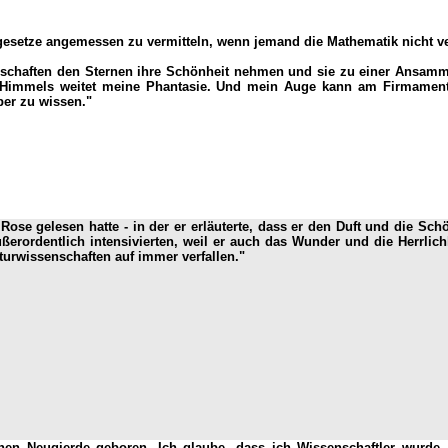
gesetze angemessen zu vermitteln, wenn jemand die Mathematik nicht vers
enschaften den Sternen ihre Schönheit nehmen und sie zu einer Ansam
 Himmels weitet meine Phantasie. Und mein Auge kann am Firmament 
ber zu wissen."
se gelesen hatte - in der er erläuterte, dass er den Duft und die Sch
ußerordentlich intensivierten, weil er auch das Wunder und die Herrl
turwissenschaften auf immer verfallen."
chen Neugierde geboren. Ich glaube, dass ich Wissenschaftler wurde,