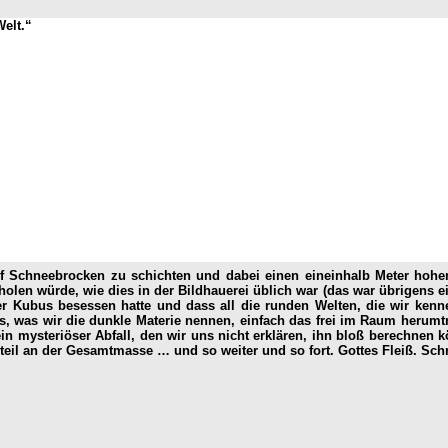
Welt.“
n auf Schneebrocken zu schichten und dabei einen eineinhalb Meter ho
olen würde, wie dies in der Bildhauerei üblich war (das war übrigens e
r Kubus besessen hatte und dass all die runden Welten, die wir kenne
 was wir die dunkle Materie nennen, einfach das frei im Raum herumtr
in mysteriöser Abfall, den wir uns nicht erklären, ihn bloß berechnen 
teil an der Gesamtmasse … und so weiter und so fort. Gottes Fleiß. Sch