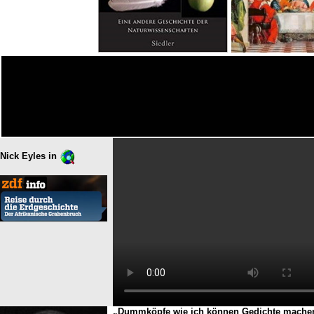
Nick Eyles in
„Dummköpfe wie ich können Gedichte mache